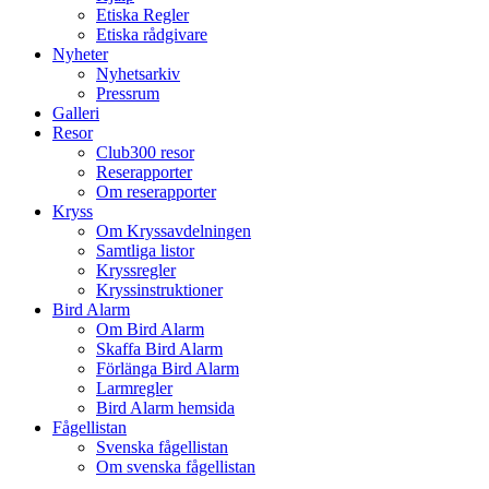
Etiska Regler
Etiska rådgivare
Nyheter
Nyhetsarkiv
Pressrum
Galleri
Resor
Club300 resor
Reserapporter
Om reserapporter
Kryss
Om Kryssavdelningen
Samtliga listor
Kryssregler
Kryssinstruktioner
Bird Alarm
Om Bird Alarm
Skaffa Bird Alarm
Förlänga Bird Alarm
Larmregler
Bird Alarm hemsida
Fågellistan
Svenska fågellistan
Om svenska fågellistan