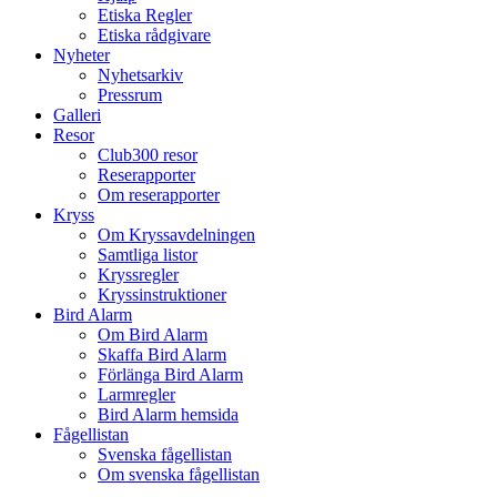
Etiska Regler
Etiska rådgivare
Nyheter
Nyhetsarkiv
Pressrum
Galleri
Resor
Club300 resor
Reserapporter
Om reserapporter
Kryss
Om Kryssavdelningen
Samtliga listor
Kryssregler
Kryssinstruktioner
Bird Alarm
Om Bird Alarm
Skaffa Bird Alarm
Förlänga Bird Alarm
Larmregler
Bird Alarm hemsida
Fågellistan
Svenska fågellistan
Om svenska fågellistan