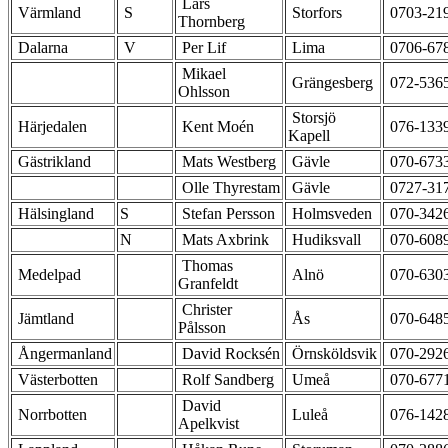
Lars
Värmland
S
Storfors
0703-21
Thornberg
Dalarna
V
Per Lif
Lima
0706-67
Mikael
Grängesberg
072-536
Ohlsson
Storsjö
Härjedalen
Kent Moén
076-133
Kapell
Gästrikland
Mats Westberg
Gävle
070-673
Olle Thyrestam
Gävle
0727-31
Hälsingland
S
Stefan Persson
Holmsveden
070-342
N
Mats Axbrink
Hudiksvall
070-608
Thomas
Medelpad
Alnö
070-630
Granfeldt
Christer
Jämtland
Ås
070-648
Pålsson
Ångermanland
David Rocksén
Örnsköldsvik
070-292
Västerbotten
Rolf Sandberg
Umeå
070-677
David
Norrbotten
Luleå
076-142
Apelkvist