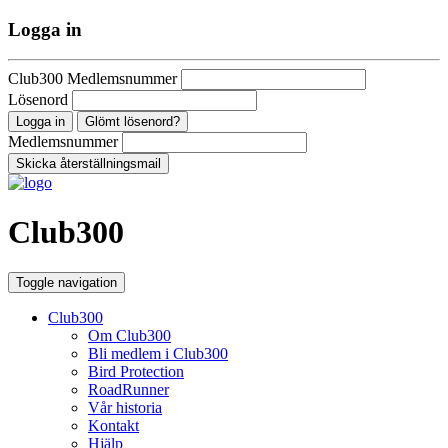
Logga in
Club300 Medlemsnummer
Lösenord
Glömt lösenord?
Medlemsnummer
Club300
Toggle navigation
Club300
Om Club300
Bli medlem i Club300
Bird Protection
RoadRunner
Vår historia
Kontakt
Hjälp