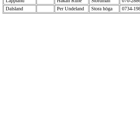
Lappland
Håkan Rune
Storuman
070-288
Dalsland
Per Undeland
Stora höga
0734-19