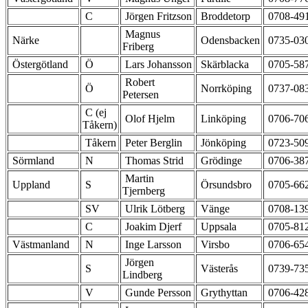
C
Jörgen Fritzson
Broddetorp
0708-49
Magnus
Närke
Odensbacken
0735-03
Friberg
Östergötland
Ö
Lars Johansson
Skärblacka
0705-58
Robert
Ö
Norrköping
0737-08
Petersen
C (ej
Olof Hjelm
Linköping
0706-70
Tåkern)
Tåkern
Peter Berglin
Jönköping
0723-50
Sörmland
N
Thomas Strid
Grödinge
0706-38
Martin
Uppland
S
Örsundsbro
0705-66
Tjernberg
SV
Ulrik Lötberg
Vänge
0708-13
C
Joakim Djerf
Uppsala
0705-81
Västmanland
N
Inge Larsson
Virsbo
0706-65
Jörgen
S
Västerås
0739-73
Lindberg
V
Gunde Persson
Grythyttan
0706-42