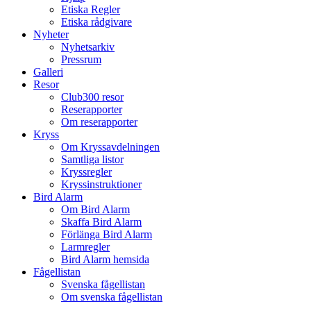
Etiska Regler
Etiska rådgivare
Nyheter
Nyhetsarkiv
Pressrum
Galleri
Resor
Club300 resor
Reserapporter
Om reserapporter
Kryss
Om Kryssavdelningen
Samtliga listor
Kryssregler
Kryssinstruktioner
Bird Alarm
Om Bird Alarm
Skaffa Bird Alarm
Förlänga Bird Alarm
Larmregler
Bird Alarm hemsida
Fågellistan
Svenska fågellistan
Om svenska fågellistan