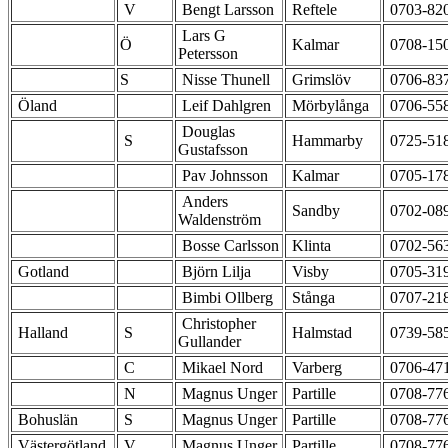
V
Bengt Larsson
Reftele
0703-82
Lars G
Ö
Kalmar
0708-15
Petersson
S
Nisse Thunell
Grimslöv
0706-83
Öland
Leif Dahlgren
Mörbylånga
0706-55
Douglas
S
Hammarby
0725-51
Gustafsson
Pav Johnsson
Kalmar
0705-17
Anders
Sandby
0702-08
Waldenström
Bosse Carlsson
Klinta
0702-56
Gotland
Björn Lilja
Visby
0705-31
Bimbi Ollberg
Stånga
0707-21
Christopher
Halland
S
Halmstad
0739-58
Gullander
C
Mikael Nord
Varberg
0706-47
N
Magnus Unger
Partille
0708-77
Bohuslän
S
Magnus Unger
Partille
0708-77
Västergötland
V
Magnus Unger
Partille
0708-77