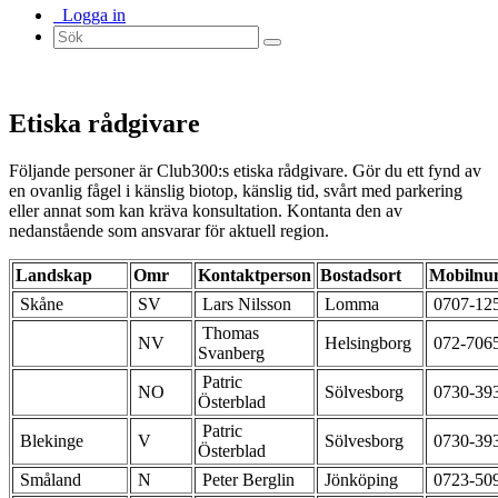
Logga in
Etiska rådgivare
Följande personer är Club300:s etiska rådgivare. Gör du ett fynd av
en ovanlig fågel i känslig biotop, känslig tid, svårt med parkering
eller annat som kan kräva konsultation. Kontanta den av
nedanstående som ansvarar för aktuell region.
Landskap
Omr
Kontaktperson
Bostadsort
Mobiln
Skåne
SV
Lars Nilsson
Lomma
0707-12
Thomas
NV
Helsingborg
072-706
Svanberg
Patric
NO
Sölvesborg
0730-39
Österblad
Patric
Blekinge
V
Sölvesborg
0730-39
Österblad
Småland
N
Peter Berglin
Jönköping
0723-50