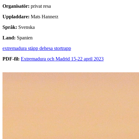
Organisatör:
privat resa
Uppladdare:
Mats Hannerz
Språk:
Svenska
Land:
Spanien
extremadura stäpp dehesa stortrapp
PDF-fil:
Extremadura och Madrid 15-22 april 2023