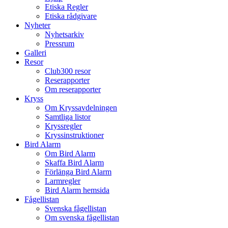
Etiska Regler
Etiska rådgivare
Nyheter
Nyhetsarkiv
Pressrum
Galleri
Resor
Club300 resor
Reserapporter
Om reserapporter
Kryss
Om Kryssavdelningen
Samtliga listor
Kryssregler
Kryssinstruktioner
Bird Alarm
Om Bird Alarm
Skaffa Bird Alarm
Förlänga Bird Alarm
Larmregler
Bird Alarm hemsida
Fågellistan
Svenska fågellistan
Om svenska fågellistan