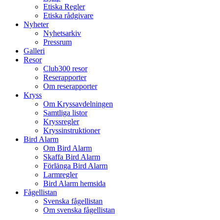
Etiska Regler
Etiska rådgivare
Nyheter
Nyhetsarkiv
Pressrum
Galleri
Resor
Club300 resor
Reserapporter
Om reserapporter
Kryss
Om Kryssavdelningen
Samtliga listor
Kryssregler
Kryssinstruktioner
Bird Alarm
Om Bird Alarm
Skaffa Bird Alarm
Förlänga Bird Alarm
Larmregler
Bird Alarm hemsida
Fågellistan
Svenska fågellistan
Om svenska fågellistan