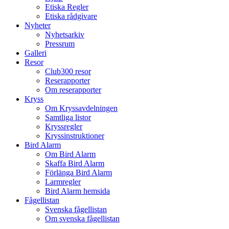
Etiska Regler
Etiska rådgivare
Nyheter
Nyhetsarkiv
Pressrum
Galleri
Resor
Club300 resor
Reserapporter
Om reserapporter
Kryss
Om Kryssavdelningen
Samtliga listor
Kryssregler
Kryssinstruktioner
Bird Alarm
Om Bird Alarm
Skaffa Bird Alarm
Förlänga Bird Alarm
Larmregler
Bird Alarm hemsida
Fågellistan
Svenska fågellistan
Om svenska fågellistan