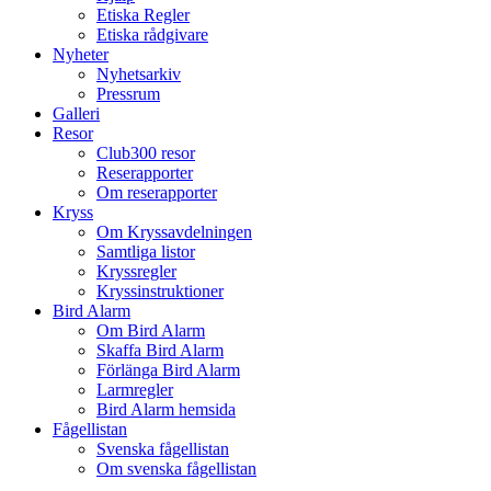
Etiska Regler
Etiska rådgivare
Nyheter
Nyhetsarkiv
Pressrum
Galleri
Resor
Club300 resor
Reserapporter
Om reserapporter
Kryss
Om Kryssavdelningen
Samtliga listor
Kryssregler
Kryssinstruktioner
Bird Alarm
Om Bird Alarm
Skaffa Bird Alarm
Förlänga Bird Alarm
Larmregler
Bird Alarm hemsida
Fågellistan
Svenska fågellistan
Om svenska fågellistan